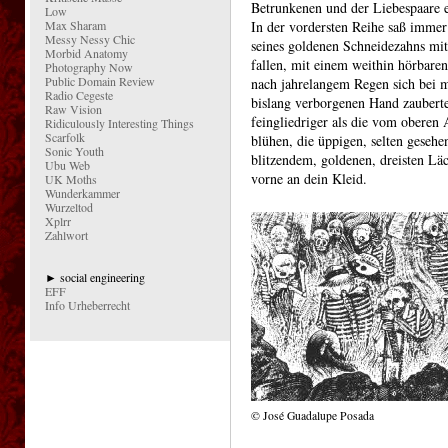
Betrunkenen und der Liebespaare e
Low
Max Sharam
In der vordersten Reihe saß immer
Messy Nessy Chic
seines goldenen Schneidezahns mit
Morbid Anatomy
fallen, mit einem weithin hörbare
Photography Now
Public Domain Review
nach jahrelangem Regen sich bei mi
Radio Cegeste
bislang verborgenen Hand zauberte 
Raw Vision
feingliedriger als die vom oberen
Ridiculously Interesting Things
Scarfolk
blühen, die üppigen, selten gesehe
Sonic Youth
blitzendem, goldenen, dreisten L
Ubu Web
vorne an dein Kleid.
UK Moths
Wunderkammer
Wurzeltod
Xplrr
Zahlwort
► social engineering
EFF
Info Urheberrecht
© José Guadalupe Posada