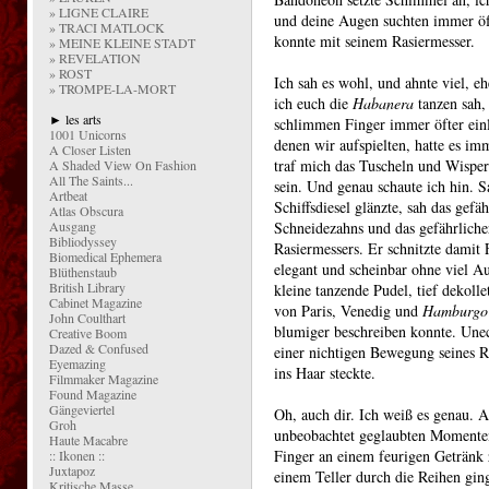
» LIGNE CLAIRE
und deine Augen suchten immer öft
» TRACI MATLOCK
konnte mit seinem Rasiermesser.
» MEINE KLEINE STADT
» REVELATION
» ROST
Ich sah es wohl, und ahnte viel, e
» TROMPE-LA-MORT
ich euch die
Habanera
tanzen sah,
► les arts
schlimmen Finger immer öfter ein
1001 Unicorns
denen wir aufspielten, hatte es im
A Closer Listen
traf mich das Tuscheln und Wispe
A Shaded View On Fashion
All The Saints...
sein. Und genau schaute ich hin. S
Artbeat
Schiffsdiesel glänzte, sah das gefä
Atlas Obscura
Ausgang
Schneidezahns und das gefährliche
Bibliodyssey
Rasiermessers. Er schnitzte damit F
Biomedical Ephemera
elegant und scheinbar ohne viel A
Blüthenstaub
British Library
kleine tanzende Pudel, tief dekoll
Cabinet Magazine
von Paris, Venedig und
Hamburgo
John Coulthart
blumiger beschreiben konnte. Unec
Creative Boom
Dazed & Confused
einer nichtigen Bewegung seines R
Eyemazing
ins Haar steckte.
Filmmaker Magazine
Found Magazine
Gängeviertel
Oh, auch dir. Ich weiß es genau. A
Groh
unbeobachtet geglaubten Moment
Haute Macabre
Finger an einem feurigen Getränk
:: Ikonen ::
Juxtapoz
einem Teller durch die Reihen gin
Kritische Masse