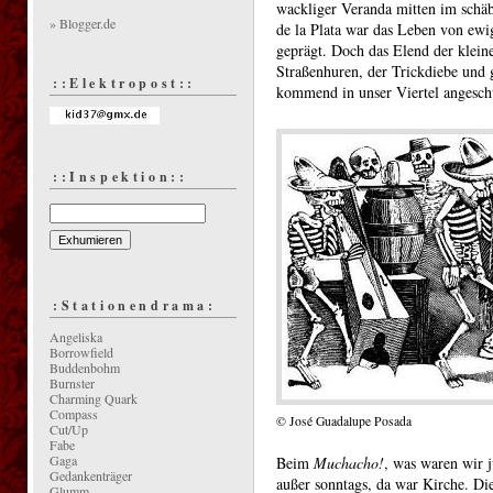
wackliger Veranda mitten im schä
» Blogger.de
de la Plata war das Leben von ew
geprägt. Doch das Elend der klein
Straßenhuren, der Trickdiebe und g
::Elektropost::
kommend in unser Viertel angeschw
::Inspektion::
:Stationendrama:
Angeliska
Borrowfield
Buddenbohm
Burnster
Charming Quark
Compass
© José Guadalupe Posada
Cut/Up
Fabe
Gaga
Beim
Muchacho!
, was waren wir j
Gedankenträger
außer sonntags, da war Kirche. Di
Glumm