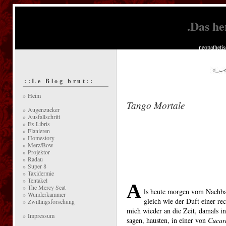
.Das he
neopatheti
::Le Blog brut::
» Heim
Tango Mortale
» Augenzucker
» Ausfallschritt
» Ex Libris
» Flanieren
» Homestory
» Merz/Bow
» Projektor
» Radau
» Super 8
» Taxidermie
» Tentakel
A
» The Mercy Seat
ls heute morgen vom Nachba
» Wunderkammer
gleich wie der Duft einer rec
» Zwillingsforschung
mich wieder an die Zeit, damals i
» Impressum
sagen, hausten, in einer von
Cucar