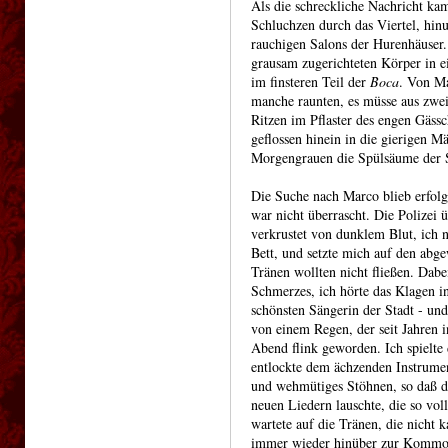
Als die schreckliche Nachricht kam
Schluchzen durch das Viertel, hin
rauchigen Salons der Hurenhäuser
grausam zugerichteten Körper in e
im finsteren Teil der
Boca
. Von Ma
manche raunten, es müsse aus zwei 
Ritzen im Pflaster des engen Gäss
geflossen hinein in die gierigen M
Morgengrauen die Spülsäume der 
Die Suche nach Marco blieb erfolg
war nicht überrascht. Die Polizei ü
verkrustet von dunklem Blut, ich n
Bett, und setzte mich auf den abg
Tränen wollten nicht fließen. Dab
Schmerzes, ich hörte das Klagen i
schönsten Sängerin der Stadt - u
von einem Regen, der seit Jahren 
Abend flink geworden. Ich spielte
entlockte dem ächzenden Instrumen
und wehmütiges Stöhnen, so daß das
neuen Liedern lauschte, die so vol
wartete auf die Tränen, die nicht
immer wieder hinüber zur Kommod