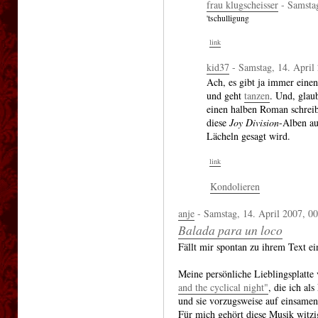
frau klugscheisser
- Samstag
'tschulligung
link
kid37
- Samstag, 14. April
Ach, es gibt ja immer eine
und geht
tanzen
. Und, glau
einen halben Roman schrei
diese
Joy Division
-Alben au
Lächeln gesagt wird.
link
Kondolieren
anje
- Samstag, 14. April 2007, 00
Balada para un loco
Fällt mir spontan zu ihrem Text ei
Meine persönliche Lieblingsplatte 
and the cyclical night"
, die ich a
und sie vorzugsweise auf einsamen 
Für mich gehört diese Musik witzig