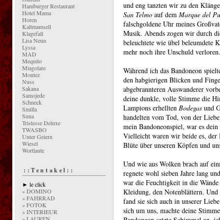
und eng tanzten wir zu den Kläng
Hamburger Restaurant
Hotel Mama
San Telmo
auf dem
Marque del Pu
Horen
falschgoldene Uhr meines Großvater
Kaltmamsell
Musik. Abends zogen wir durch di
Klagefall
Lisa Neun
beleuchtete wie übel beleumdete 
Lyssa
mehr noch ihre Unschuld verloren
MAD
Mequito
Miagolare
Während ich das Bandoneon spielte
Montez
den habgierigen Blicken und Finge
Nuss
Sakana
abgebrannteren Auswanderer vorbei
Samojede
deine dunkle, volle Stimme die H
Schneck
Lampions erhellten
Bodegas
und Gr
Smilla
Suna
handelten vom Tod, von der Liebe
Tristesse Deluxe
mein Bandoneonspiel, war es dein 
TWASBO
Vielleicht waren wir beide es, der 
Unter Geiern
Wiesel
Blüte über unseren Köpfen und un
Wortlaute
Und wie aus Wolken brach auf einm
::Tentakel::
regnete wohl sieben Jahre lang un
war die Feuchtigkeit in die Wände
► le click
» DOMINO
Kleidung, den Notenblättern. Und 
» FAHRRAD
fand sie sich auch in unserer Lie
» FOTOK
sich um uns, machte deine Stimme
» INTERIEUR
» LAUREN
Bandoneon setzte Schimmel an, ich