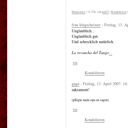
Homestory
| 11:37h, von
kid37
|
Kondolieren
frau klugscheisser
- Freitag, 13. A
Unglaublich...
Unglaublich gut.
Und schrecklich natürlich.
La revancha del Tango
.
.
.
link
Kondolieren
gaga
- Freitag, 13. April 2007, 14
sakrament!
(pflegte mein opa zu sagen)
link
Kondolieren