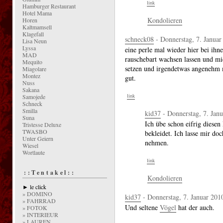
link
Hamburger Restaurant
Hotel Mama
Kondolieren
Horen
Kaltmamsell
Klagefall
schneck08
- Donnerstag, 7. Januar
Lisa Neun
Lyssa
eine perle mal wieder hier bei ihn
MAD
rauschebart wachsen lassen und mi
Mequito
setzen und irgendetwas angenehm m
Miagolare
Montez
gut.
Nuss
Sakana
link
Samojede
Schneck
Smilla
kid37
- Donnerstag, 7. Janu
Suna
Ich übe schon eifrig diesen
Tristesse Deluxe
TWASBO
bekleidet. Ich lasse mir do
Unter Geiern
nehmen.
Wiesel
Wortlaute
link
::Tentakel::
Kondolieren
► le click
» DOMINO
kid37
- Donnerstag, 7. Januar 201
» FAHRRAD
Und seltene
Vögel
hat der auch.
» FOTOK
» INTERIEUR
» LAUREN