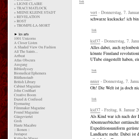
link
» LIGNE CLAIRE
» TRACI MATLOCK
vert
- Donnerstag, 7. Janua
» MEINE KLEINE STADT
» REVELATION
schwarze kuckucke! ich bin 
» ROST
» TROMPE-LA-MORT
link
► les arts
1001 Unicorns
kid37
- Donnerstag, 7. Janu
A Closer Listen
A Shaded View On Fashion
Alles dabei, auch nylonbest
All The Saints...
könnte Finnland revolutioni
Artbeat
UTube eingestellt haben, ei
Atlas Obscura
Ausgang
Bibliodyssey
link
Biomedical Ephemera
Blüthenstaub
nnier
- Donnerstag, 7. Janu
British Library
Cabinet Magazine
Oh! Die Welt ist ja doch ni
John Coulthart
Creative Boom
Dazed & Confused
link
Eyemazing
Filmmaker Magazine
kid37
- Freitag, 8. Januar 
Found Magazine
Als Kind war ich nach der L
Gängeviertel
Groh
Abenteuerbücher enttäuscht,
Haute Macabre
Expeditionsuniform gerüstet
:: Ikonen ::
Landkarte mehr. Dabei ist d
Juxtapoz
Kritische Masse