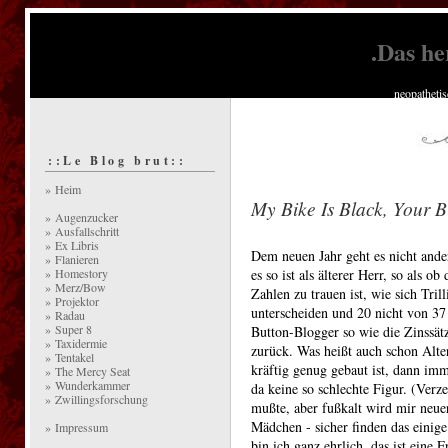
.Das he
neopatheti
::Le Blog brut::
» Heim
My Bike Is Black, Your B
» Augenzucker
» Ausfallschritt
» Ex Libris
Dem neuen Jahr geht es nicht anders
» Flanieren
» Homestory
es so ist als älterer Herr, so als o
» Merz/Bow
Zahlen zu trauen ist, wie sich Tril
» Projektor
unterscheiden und 20 nicht von 37
» Radau
» Super 8
Button-Blogger so wie die Zinssät
» Taxidermie
zurück. Was heißt auch schon Alte
» Tentakel
kräftig genug gebaut ist, dann im
» The Mercy Seat
» Wunderkammer
da keine so schlechte Figur. (Verze
» Zwillingsforschung
mußte, aber fußkalt wird mir neue
Mädchen - sicher finden das einige
» Impressum
bin ich ganz ehrlich, das ist eine 