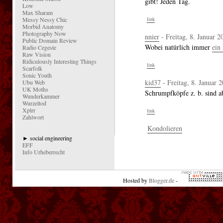
gibt! Jeden Tag.
Low
Max Sharam
Messy Nessy Chic
link
Morbid Anatomy
Photography Now
nnier
- Freitag, 8. Januar 2
Public Domain Review
Wobei natürlich immer
ein
Radio Cegeste
Raw Vision
Ridiculously Interesting Things
link
Scarfolk
Sonic Youth
kid37
- Freitag, 8. Januar 
Ubu Web
UK Moths
Schrumpfköpfe z. b. sind a
Wunderkammer
Wurzeltod
Xplrr
link
Zahlwort
Kondolieren
► social engineering
EFF
Info Urheberrecht
Hosted by
Blogger.de
-