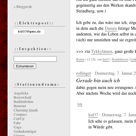
gegenseitig aus den Werken skandi
» Blogger.de
Strindberg, usw.)
Ich gebe zu, das wäre nur ich, zö
::Elektropost::
in dem auch die
Damen
fetzige Mu
andeuten, wie das Leben selbst in
(sich) nur umziehen und sie ergre
::Inspektion::
>>> via
Tykkyläinen
, ganz große 
Radau
| 12:12h, von
kid37
|
Kondolieren
|
Lin
rollinger
- Donnerstag, 7. Januar 
Gerade bin auch ich
:Stationendrama:
dabie gegen mein neu errungenes A
Aber nächste Woche wird das noch 
Angeliska
Borrowfield
Buddenbohm
link
Burnster
Charming Quark
Compass
kid37
- Donnerstag, 7. Janu
Cut/Up
Ich sehe es gelassen, mein 
Fabe
in Würde gibt.
Gaga
Gedankenträger
Glumm